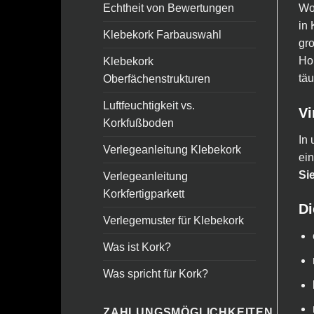
Woh
Echtheit von Bewertungen
in 
Klebekork Farbauswahl
gr
Hol
Klebekork
täu
Oberfächenstrukturen
Luftfeuchtigkeit vs.
Vi
Korkfußboden
In 
Verlegeanleitung Klebekork
ein
Sie
Verlegeanleitung
Korkfertigparkett
Di
Verlegemuster für Klebekork
Was ist Kork?
Was spricht für Kork?
ZAHLUNGSMÖGLICHKEITEN