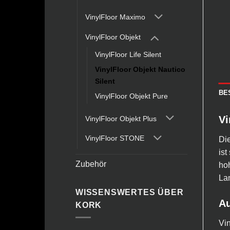
VinylFloor Maximo
VinylFloor Objekt
VinylFloor Life Silent
VinylFloor Objekt Nautico
Silent
BE
VinylFloor Objekt Pure
Vi
VinylFloor Objekt Plus
VinylFloor STONE
Die
ist
Zubehör
hoh
Lan
WISSENSWERTES ÜBER
Au
KORK
Vin