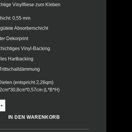
htige Vinylfliese zum Kleben
hicht: 0,55 mm
gütete Absorberschicht
nter Dekorprint
hichtiges Vinyl-Backing
lles Hartbacking
 Trittschalldämmung
ielen (entspricht 2,26qm)
2cm*30,8cm*0,57cm (L*B*H)
 Objekt Lärche vintage - Nautico Silent Menge
IN DEN WARENKORB