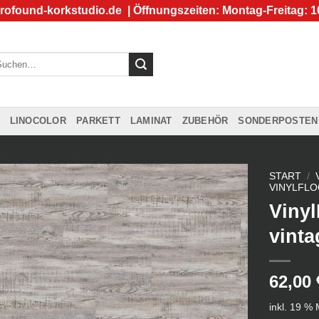
rofound-korkstudio.de
| Öffnungszeiten: Montag-Freitag: 1
chen
ch:
LINOCOLOR
PARKETT
LAMINAT
ZUBEHÖR
SONDERPOSTEN
START
/
VINYLFLO
Vinyl
vinta
62,00
inkl. 19 %