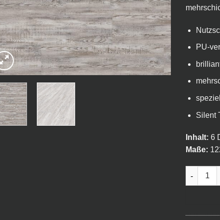
mehrschic
Nutzsc
PU-ver
brillia
mehrsc
spezie
Silent
Inhalt:
6 D
Maße:
12
VinylFloor