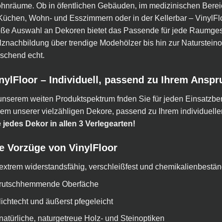
nräume. Ob in öfentlichen Gebäuden, im medizinischen Bereic
Küchen, Wohn- und Esszimmern oder in der Kellerbar – VinylFlo
oße Auswahl an Dekoren bietet das Passende für jede Raumges
znachbildung über trendige Modehölzer bis hin zur Natursteinop
schend echt.
nylFloor – Individuell, passend zu Ihrem Anspr
unserem weiten Produktspektrum fnden Sie für jeden Einsatzbe
em unserer vielzähligen Dekore, passend zu Ihrem individuelle
 jedes Dekor in allen 3 Verlegearten!
e Vorzüge von VinylFloor
extrem widerstandsfähig, verschleißfest und chemikalienbestän
rutschhemmende Oberfäche
lichtecht und äußerst pfegeleicht
natürliche, naturgetreue Holz- und Steinoptiken