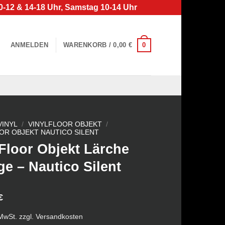
0-12 & 14-18 Uhr, Samstag 10-14 Uhr
0
ANMELDEN
WARENKORB /
0,00
€
VINYL
/
VINYLFLOOR OBJEKT
/
OR OBJEKT NAUTICO SILENT
Floor Objekt Lärche
ge – Nautico Silent
€
 MwSt.
zzgl.
Versandkosten