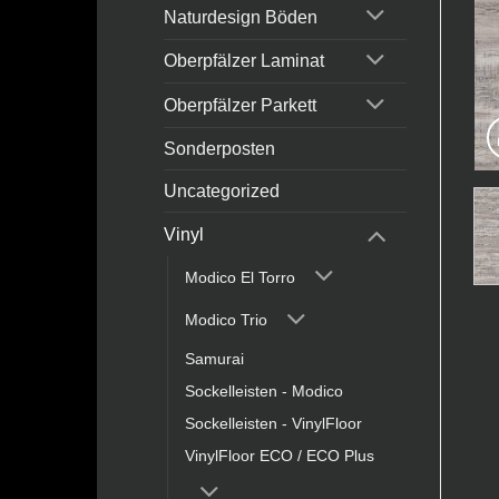
Naturdesign Böden
Oberpfälzer Laminat
Oberpfälzer Parkett
Sonderposten
Uncategorized
Vinyl
Modico El Torro
Modico Trio
Samurai
Sockelleisten - Modico
Sockelleisten - VinylFloor
VinylFloor ECO / ECO Plus