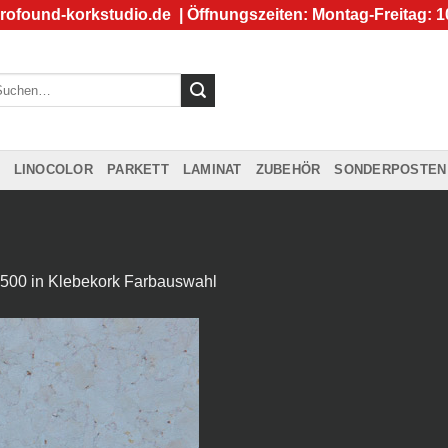
rofound-korkstudio.de
| Öffnungszeiten: Montag-Freitag: 1
chen
ch:
LINOCOLOR
PARKETT
LAMINAT
ZUBEHÖR
SONDERPOSTEN
 500
in
Klebekork Farbauswahl