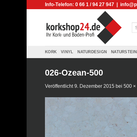
Zum
Info-Telefon: 0 66 1 / 94 27 947 |
info@p
Inhalt
springen
Su
na
KORK
VINYL
NATURDESIGN
NATURSTEIN
026-Ozean-500
Veröffentlicht
9. Dezember 2015
bei
500 ×