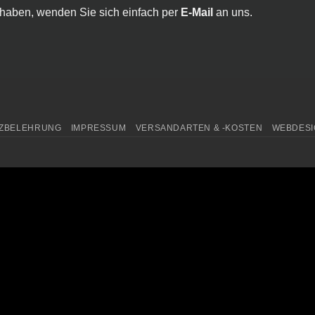
haben, wenden Sie sich einfach per
E-Mail
an uns.
ZBELEHRUNG
IMPRESSUM
VERSANDARTEN & -KOSTEN
WEBDESI