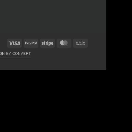
Visa
PayPal
Stripe
MasterCard
Cash
On
GN BY CONVERT
Delivery