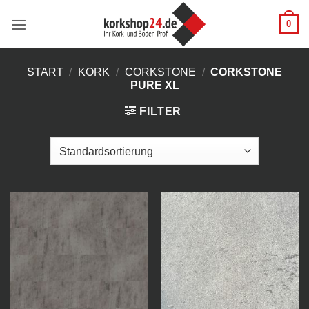
Zum
0
Inhalt
springen
START
/
KORK
/
CORKSTONE
/
CORKSTONE
PURE XL
FILTER