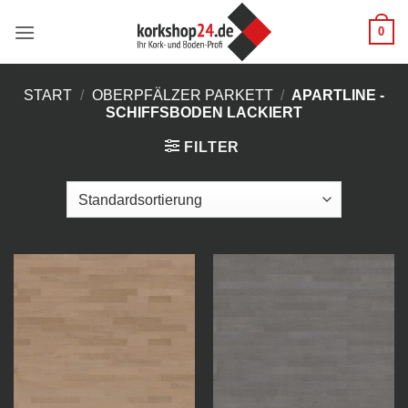
Zum
0
Inhalt
springen
START
/
OBERPFÄLZER PARKETT
/
APARTLINE -
SCHIFFSBODEN LACKIERT
FILTER