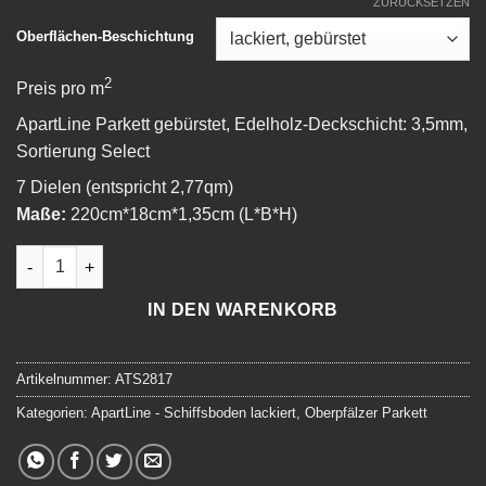
ZURÜCKSETZEN
Oberflächen-Beschichtung
2
Preis pro m
ApartLine Parkett gebürstet, Edelholz-Deckschicht: 3,5mm,
Sortierung Select
7 Dielen (entspricht 2,77qm)
Maße:
220cm*18cm*1,35cm (L*B*H)
ApartLine - Schiffsboden select - 217 Helsinki Menge
IN DEN WARENKORB
Artikelnummer:
ATS2817
Kategorien:
ApartLine - Schiffsboden lackiert
,
Oberpfälzer Parkett