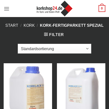
Zum
0
Inhalt
springen
START
/
KORK
/
KORK-FERTIGPARKETT SPEZIAL
FILTER