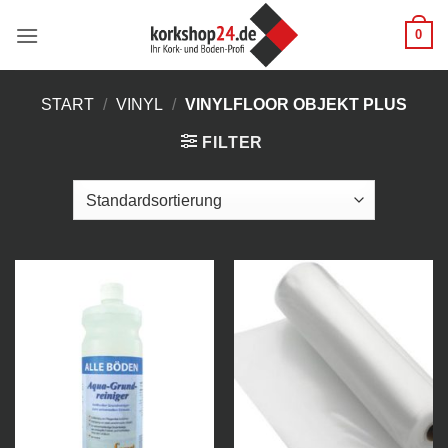
Zum
0
Inhalt
springen
START
/
VINYL
/
VINYLFLOOR OBJEKT PLUS
FILTER