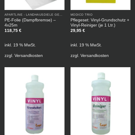
APARTLINE - LANDHAUSDIELE GEÖLT
MODICO TRIO
PE-Folie (Dampfbremse) –
Pflegeset: Vinyl-Grundschutz +
4x25m
Vinyl-Reiniger (je 1 Ltr.)
118,75
€
29,95
€
inkl. 19 % MwSt.
inkl. 19 % MwSt.
zzgl.
Versandkosten
zzgl.
Versandkosten