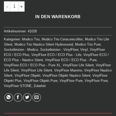
VinylFloor-Kleber SCHÖNOX DUROCOLL 14 kg Menge
IN DEN WARENKORB
Artikelnummer:
41028
Kategorien:
Modico Trio
,
Modico Trio Ceracorecoflex
,
Modico Trio Life
Silent
,
Modico Trio Nautico Silent Hydrosound
,
Modico Trio Pure
,
Sockelleisten - Modico
,
Sockelleisten - VinylFloor
,
Vinyl
,
VinylFloor
ECO / ECO Plus
,
VinylFloor ECO / ECO Plus - Life
,
VinylFloor ECO /
ECO Plus - Nautico Silent
,
VinylFloor ECO / ECO Plus - Pure
,
VinylFloor ECO / ECO Plus - Pure XL
,
VinylFloor Life Silent
,
VinylFloor
Life Silent
,
VinylFloor Life Silent
,
VinylFloor Maximo
,
VinylFloor Nautico
Silent
,
VinylFloor Objekt
,
VinylFloor Objekt Nautico Silent
,
VinylFloor
Objekt Plus
,
VinylFloor Objekt Pure
,
VinylFloor Pure
,
VinylFloor Pure
,
VinylFloor STONE
,
Zubehör