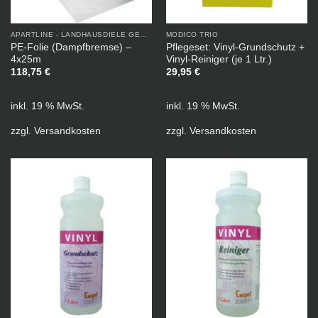
APARTLINE - LANDHAUSDIELE GEÖLT
MODICO TRIO
PE-Folie (Dampfbremse) –
Pflegeset: Vinyl-Grundschutz +
4x25m
Vinyl-Reiniger (je 1 Ltr.)
118,75
€
29,95
€
inkl. 19 % MwSt.
inkl. 19 % MwSt.
zzgl.
Versandkosten
zzgl.
Versandkosten