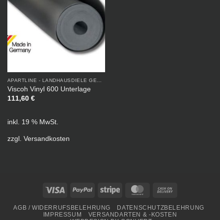
APARTLINE - LANDHAUSDIELE GEÖLT
Viscoh Vinyl 600 Unterlage
111,60
€
inkl. 19 % MwSt.
zzgl.
Versandkosten
Visa
PayPal
Stripe
MasterCard
Cash
On
AGB / WIDERRUFSBELEHRUNG
DATENSCHUTZBELEHRUNG
Delivery
IMPRESSUM
VERSANDARTEN & -KOSTEN