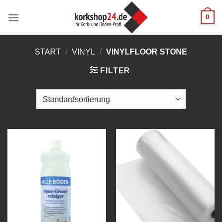
Zum
0
Inhalt
springen
START
/
VINYL
/
VINYLFLOOR STONE
FILTER