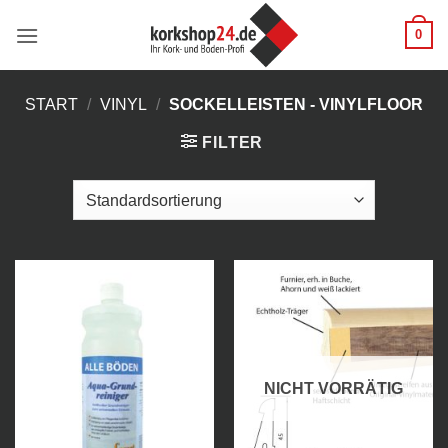
Zum
0
Inhalt
springen
START
/
VINYL
/
SOCKELLEISTEN - VINYLFLOOR
FILTER
NICHT VORRÄTIG