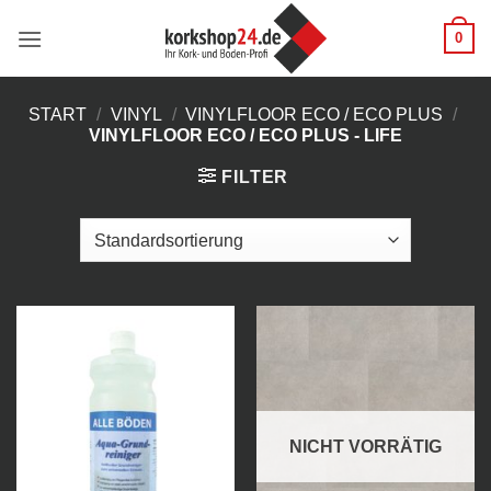
Zum
0
Inhalt
springen
START
/
VINYL
/
VINYLFLOOR ECO / ECO PLUS
/
VINYLFLOOR ECO / ECO PLUS - LIFE
FILTER
NICHT VORRÄTIG