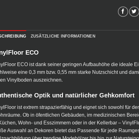
SCHREIBUNG
ZUSÄTZLICHE INFORMATIONEN
nylFloor ECO
ylFloor ECO ist dank seiner geringen Aufbauhöhe die ideale Ei
lweise eine 0,3 mm bzw. 0,55 mm starke Nutzschicht und damit
nen Vinylboden auszeichnen.
thentische Optik und natürlicher Gehkomfort
ylFloor ist extrem strapazierfähig und eignet sich sowohl für de
nräume. Ob in öfentlichen Gebäuden, im medizinischen Bereic
Küchen, Wohn- und Esszimmern oder in der Kellerbar – VinylFlo
oße Auswahl an Dekoren bietet das Passende für jede Raumges
znachbildung über trendige Modehölzer bis hin zur Natursteinop