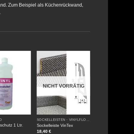
Wand. Zum Beispiel als Küchenrückwand,
.
NICHT VORRÄTIG
O
SOCKELLEISTEN - VINYLFLOOR
schutz 1 Ltr.
Sockelleiste VinTex
18,40
€