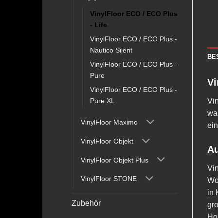
VinylFloor ECO / ECO Plus
- Life
VinylFloor ECO / ECO Plus -
Nautico Silent
BE
VinylFloor ECO / ECO Plus -
Pure
Vi
VinylFloor ECO / ECO Plus -
Vin
Pure XL
wah
VinylFloor Maximo
ei
VinylFloor Objekt
Au
VinylFloor Objekt Plus
Vin
VinylFloor STONE
Woh
in 
Zubehör
gr
Hol