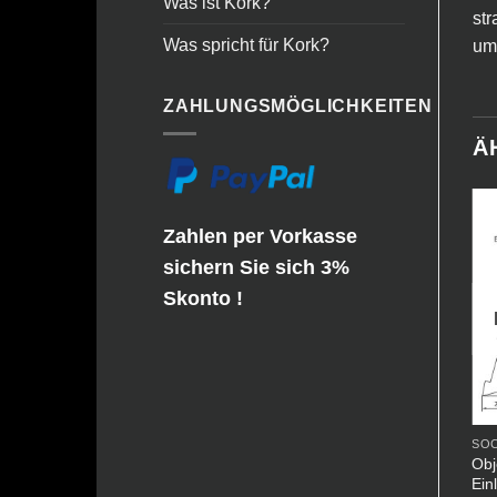
Was ist Kork?
str
Was spricht für Kork?
um 
ZAHLUNGSMÖGLICHKEITEN
Ä
Zahlen per Vorkasse
sichern Sie sich 3%
Skonto !
NICHT VORRÄTIG
APARTLINE - LANDHAUSDIELE GEÖLT
SOCKELLEISTEN - VINYLFLOOR
PE-Folie (Dampfbremse) –
Obj
he
Basic-Line – Einlegestreifen
4x25m
Ein
0,95
€