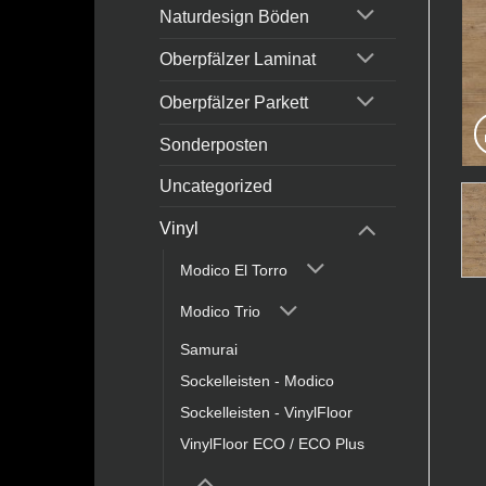
Naturdesign Böden
Oberpfälzer Laminat
Oberpfälzer Parkett
Sonderposten
Uncategorized
Vinyl
Modico El Torro
Modico Trio
Samurai
Sockelleisten - Modico
Sockelleisten - VinylFloor
VinylFloor ECO / ECO Plus