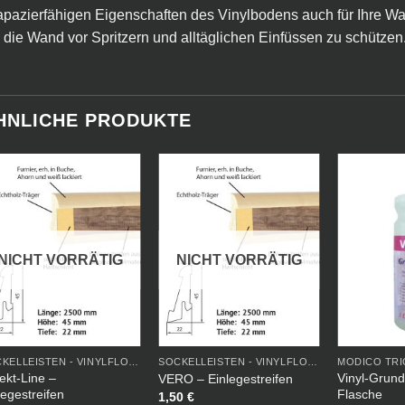
apazierfähigen Eigenschaften des Vinylbodens auch für Ihre 
die Wand vor Spritzern und alltäglichen Einfüssen zu schützen
HNLICHE PRODUKTE
NICHT VORRÄTIG
NICHT VORRÄTIG
SOCKELLEISTEN - VINYLFLOOR
SOCKELLEISTEN - VINYLFLOOR
MODICO TRI
ekt-Line –
Vinyl-Grund
VERO – Einlegestreifen
legestreifen
Flasche
1,50
€