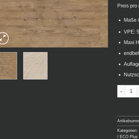
Preis pro
Maße /
VPE: 5
Maxi H
endbe
Auflag
Nutzsc
VinylFloor
Artikelnum
Kategorien
/ ECO Plus 