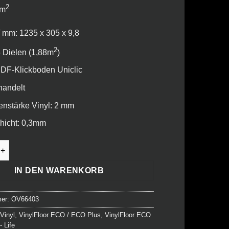
2
 m
 mm: 1235 x 305 x 9,8
2
 Dielen (1,88m
)
DF-Klickboden Uniclic
handelt
enstärke Vinyl: 2 mm
hicht: 0,3mm
 ECO Plus - Life Silent - Alte Fichte natur Menge
IN DEN WARENKORB
mer:
OV66403
:
Vinyl
,
VinylFloor ECO / ECO Plus
,
VinylFloor ECO
- Life