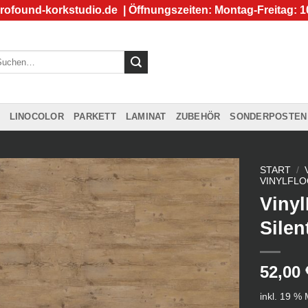
rofound-korkstudio.de
| Öffnungszeiten: Montag-Freitag: 1
chen
ch:
LINOCOLOR
PARKETT
LAMINAT
ZUBEHÖR
SONDERPOSTEN
START
/
VINYLFLOO
Vinyl
Silen
52,00
inkl. 19 %