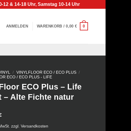
0-12 & 14-18 Uhr, Samstag 10-14 Uhr
0
ANMELDEN
WARENKORB /
0,00
€
VINYL
/
VINYLFLOOR ECO / ECO PLUS
/
R ECO / ECO PLUS - LIFE
Floor ECO Plus – Life
t – Alte Fichte natur
€
 MwSt.
zzgl.
Versandkosten