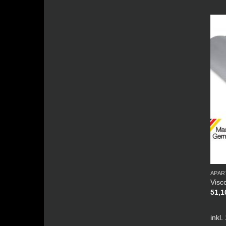
APAR
Visc
51,
inkl