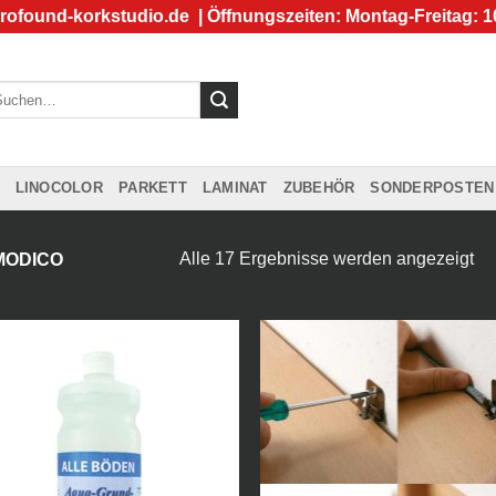
rofound-korkstudio.de
| Öffnungszeiten: Montag-Freitag: 1
chen
ch:
LINOCOLOR
PARKETT
LAMINAT
ZUBEHÖR
SONDERPOSTEN
Alle 17 Ergebnisse werden angezeigt
MODICO