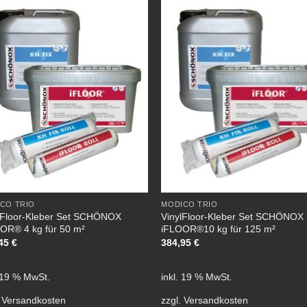
CO TRIO
MODICO TRIO
lFloor-Kleber Set SCHÖNOX
VinylFloor-Kleber Set SCHÖNOX
OR® 4 kg für 50 m²
iFLOOR®10 kg für 125 m²
,45
€
384,95
€
. 19 % MwSt.
inkl. 19 % MwSt.
.
Versandkosten
zzgl.
Versandkosten