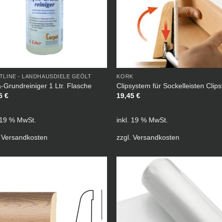
TLINE - LANDHAUSDIELE GEÖLT
KORK
-Grundreiniger 1 Ltr. Flasche
Clipsystem für Sockelleisten Clips
95
€
19,45
€
. 19 % MwSt.
inkl. 19 % MwSt.
.
Versandkosten
zzgl.
Versandkosten