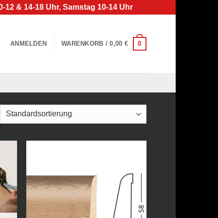
0-12 & 14-18 Uhr, Samstag 10-14 Uhr
0
ANMELDEN
WARENKORB /
0,00
€