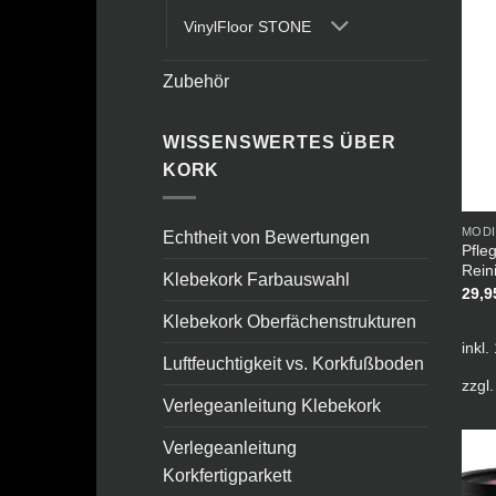
VinylFloor STONE
Zubehör
WISSENSWERTES ÜBER
KORK
MODI
Echtheit von Bewertungen
Pfle
Reini
Klebekork Farbauswahl
29,
Klebekork Oberfächenstrukturen
inkl
Luftfeuchtigkeit vs. Korkfußboden
zzgl
Verlegeanleitung Klebekork
Verlegeanleitung
Korkfertigparkett