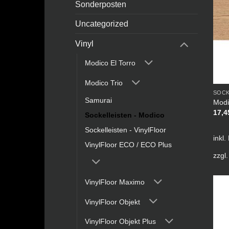
Sonderposten
Uncategorized
Vinyl
Modico El Torro
Modico Trio
SOCK
Samurai
Modi
17,
Sockelleisten - Modico
Sockelleisten - VinylFloor
inkl.
VinylFloor ECO / ECO Plus
zzgl
VinylFloor Maximo
VinylFloor Objekt
VinylFloor Objekt Plus