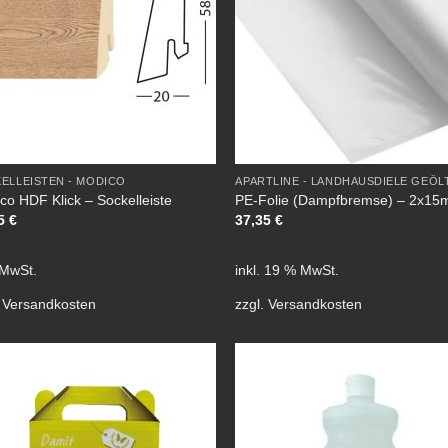
ELLEISTEN - MODICO
APARTLINE - LANDHAUSDIELE GEÖL
co HDF Klick – Sockelleiste
PE-Folie (Dampfbremse) – 2x15
45
€
37,35
€
 MwSt.
inkl. 19 % MwSt.
.
Versandkosten
zzgl.
Versandkosten