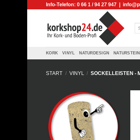
Zum
Info-Telefon: 0 66 1 / 94 27 947 |
info@p
Inhalt
springen
Su
na
KORK
VINYL
NATURDESIGN
NATURSTEIN
START
/
VINYL
/
SOCKELLEISTEN - 