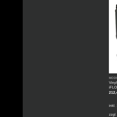
MODI
Viny
iFLO
212
inkl
zzgl