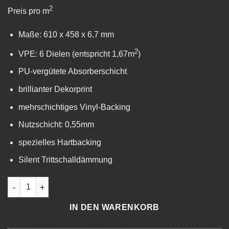
2
Preis pro m
Maße: 610 x 458 x 6,7 mm
2
VPE: 6 Dielen (entspricht 1,67m
)
PU-vergütete Absorberschicht
brillianter Dekorprint
mehrschichtiges Vinyl-Backing
Nutzschicht: 0,55mm
spezielles Hartbacking
Silent Trittschalldämmung
VinylFloor Stone Zement silber - Nautic Silent Menge
IN DEN WARENKORB