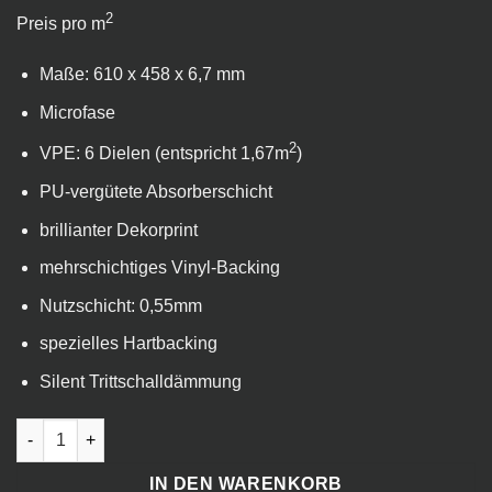
2
Preis pro m
Maße: 610 x 458 x 6,7 mm
Microfase
2
VPE: 6 Dielen (entspricht 1,67m
)
PU-vergütete Absorberschicht
brillianter Dekorprint
mehrschichtiges Vinyl-Backing
Nutzschicht: 0,55mm
spezielles Hartbacking
Silent Trittschalldämmung
VinylFloor Stone Travertin - Nautic Silent Menge
IN DEN WARENKORB