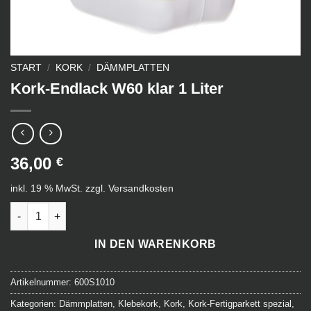
START
/
KORK
/
DÄMMPLATTEN
Kork-Endlack W60 klar 1 Liter
36,00
€
inkl. 19 % MwSt.
zzgl.
Versandkosten
Kork-Endlack W60 klar 1 Liter Menge
IN DEN WARENKORB
Artikelnummer:
600S1010
Kategorien:
Dämmplatten
,
Klebekork
,
Kork
,
Kork-Fertigparkett spezial
,