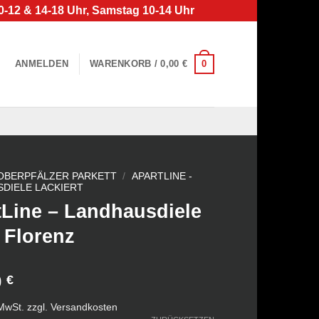
0-12 & 14-18 Uhr, Samstag 10-14 Uhr
0
ANMELDEN
WARENKORB /
0,00
€
OBERPFÄLZER PARKETT
/
APARTLINE -
DIELE LACKIERT
tLine – Landhausdiele
 Florenz
0
€
 MwSt.
zzgl.
Versandkosten