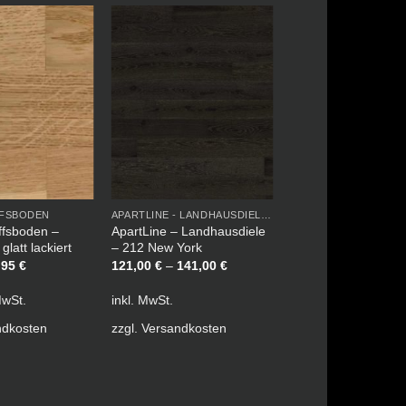
FFSBODEN
APARTLINE - LANDHAUSDIELE LACKIERT
ffsboden –
ApartLine – Landhausdiele
glatt lackiert
– 212 New York
sprünglicher
Aktueller
,95
€
121,00
€
–
141,00
€
is
Preis
r:
ist:
MwSt.
inkl. MwSt.
,95 €
59,95 €.
ndkosten
zzgl.
Versandkosten