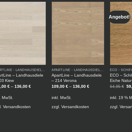
Angebot!
APARTLINE - LANDHAUSDIELE LACKIERT
APARTLINE - LANDHAUSDIELE LACKIERT
ECO - SCHI
rtLine – Landhausdiele
ApartLine – Landhausdiele
ECO – Schi
03 Kiew
– 214 Verona
Eiche Natur 
Ur
9,00
€
–
136,00
€
109,00
€
–
136,00
€
64,95
€
59
Pre
wa
l. MwSt.
inkl. MwSt.
inkl. 19 % 
64
l.
Versandkosten
zzgl.
Versandkosten
zzgl.
Versa