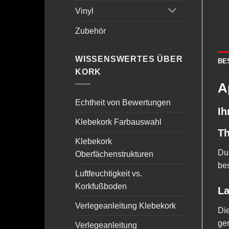
Vinyl
Zubehör
WISSENSWERTES ÜBER
BE
KORK
A
Echtheit von Bewertungen
Ih
Klebekork Farbauswahl
Th
Klebekork
Dur
Oberfächenstrukturen
bes
Luftfeuchtigkeit vs.
Korkfußboden
La
Verlegeanleitung Klebekork
Die
ger
Verlegeanleitung