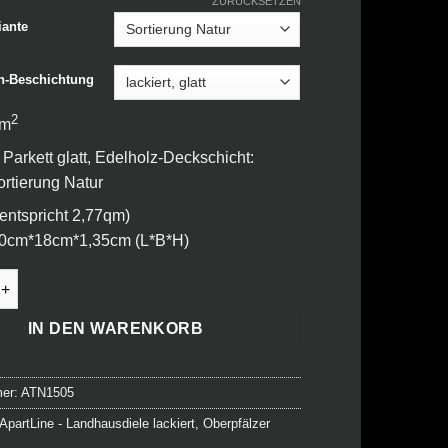
ZURÜCKSETZEN
iante
n-Beschichtung
2
 m
 Parkett glatt, Edelholz-Deckschicht:
rtierung Natur
(entspricht 2,77qm)
0cm*18cm*1,35cm (L*B*H)
 - Landhausdiele - 205 Florenz Menge
IN DEN WARENKORB
mer:
ATN1505
ApartLine - Landhausdiele lackiert
,
Oberpfälzer