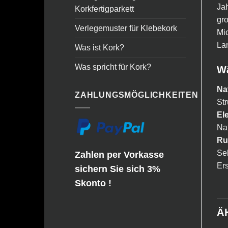
Jah
Korkfertigparkett
gro
Verlegemuster für Klebekork
Mic
La
Was ist Kork?
Was spricht für Kork?
Wä
Na
ZAHLUNGSMÖGLICHKEITEN
Str
El
Nat
Ru
Seh
Zahlen per Vorkasse
Er
sichern Sie sich 3%
Skonto !
Ä