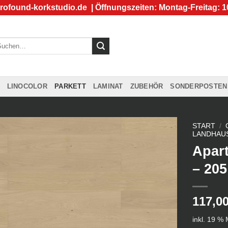
rofound-korkstudio.de
| Öffnungszeiten: Montag-Freitag: 1
chen
ch:
LINOCOLOR
PARKETT
LAMINAT
ZUBEHÖR
SONDERPOSTEN
START
/
LANDHAUS
Apar
– 205
117,0
inkl. 19 %