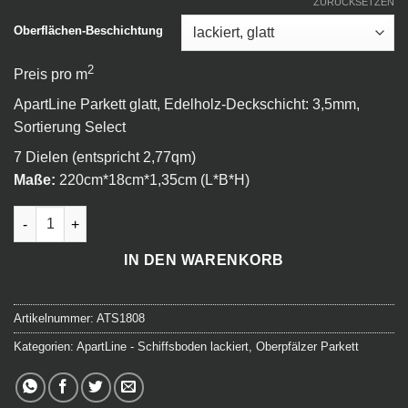
ZURÜCKSETZEN
Oberflächen-Beschichtung
2
Preis pro m
ApartLine Parkett glatt, Edelholz-Deckschicht: 3,5mm,
Sortierung Select
7 Dielen (entspricht 2,77qm)
Maße:
220cm*18cm*1,35cm (L*B*H)
ApartLine - Schiffsboden select - 208 Madrid Menge
IN DEN WARENKORB
Artikelnummer:
ATS1808
Kategorien:
ApartLine - Schiffsboden lackiert
,
Oberpfälzer Parkett