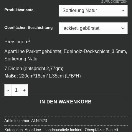
ZURÜCKSETZEN
Produktvariante
Oberflächen-Beschichtung
2
Preis pro m
ApartLine Parkett gebürstet, Edelholz-Deckschicht: 3,5mm,
Sortierung Natur
7 Dielen (entspricht 2,77qm)
Maße:
220cm*18cm*1,35cm (L*B*H)
ApartLine - Landhausdiele - 223 Bombay Menge
IN DEN WARENKORB
Artikelnummer:
ATN2423
Kategorien:
ApartLine - Landhausdiele lackiert
,
Oberpfälzer Parkett