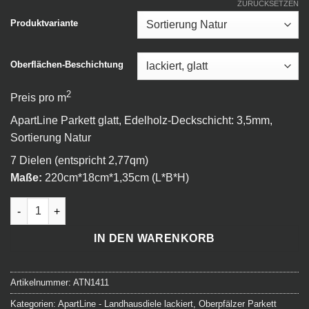
ZURÜCKSETZEN
Produktvariante
Oberflächen-Beschichtung
2
Preis pro m
ApartLine Parkett glatt, Edelholz-Deckschicht: 3,5mm,
Sortierung Natur
7 Dielen (entspricht 2,77qm)
Maße:
220cm*18cm*1,35cm (L*B*H)
ApartLine - Landhausdiele - 211 Brasilia Menge
IN DEN WARENKORB
Artikelnummer:
ATN1411
Kategorien:
ApartLine - Landhausdiele lackiert
,
Oberpfälzer Parkett