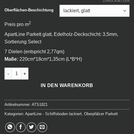
ZURÜCKSETZEN
Oberflächen-Beschichtung
2
Preis pro m
ApartLine Parkett glatt, Edelholz-Deckschicht: 3,5mm,
Sortierung Select
7 Dielen (entspricht 2,77qm)
Maße:
220cm*18cm*1,35cm (L*B*H)
ApartLine - Schiffsboden select - 221 Delhi Menge
IN DEN WARENKORB
Artikelnummer:
ATS1821
Kategorien:
ApartLine - Schiffsboden lackiert
,
Oberpfälzer Parkett