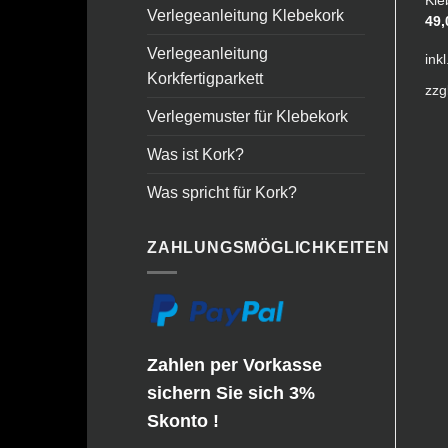
Klebekork – 516 Pluto
Kle
Verlegeanleitung Klebekork
mm massiv
35,00
€
49
Ursprünglicher
Aktueller
34,00
€
30,00
€
Preis
Preis
Verlegeanleitung
inkl. 19 % MwSt.
ink
war:
ist:
inkl. 19 % MwSt.
Korkfertigparkett
34,00 €
30,00 €.
zzgl.
Versandkosten
zzg
zzgl.
Versandkosten
Verlegemuster für Klebekork
Was ist Kork?
Was spricht für Kork?
ZAHLUNGSMÖGLICHKEITEN
Zahlen per Vorkasse
sichern Sie sich 3%
Skonto !