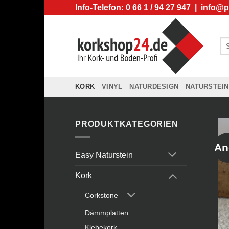
Zum
Info-Telefon: 0 66 1 / 94 27 947 |
info@p
Inhalt
springen
Su
na
KORK
VINYL
NATURDESIGN
NATURSTEIN
PRODUKTKATEGORIEN
An
Easy Naturstein
Kork
Corkstone
Dämmplatten
Klebekork