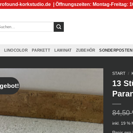
rofound-korkstudio.de
| Öffnungszeiten: Montag-Freitag: 1
chen
ch:
LINOCOLOR
PARKETT
LAMINAT
ZUBEHÖR
SONDERPOSTEN
START
/
13 St
gebot!
Para
84,50
inkl. 19 %
Preis pro