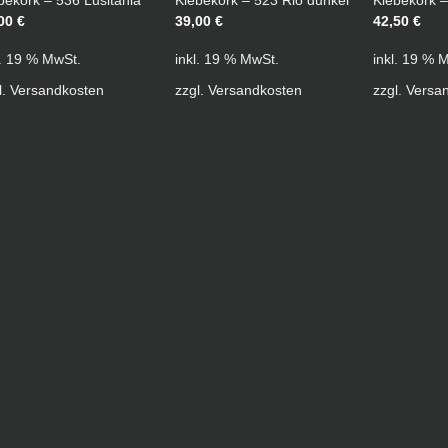
bekork – 536 Lusitania
Klebekork – 523 Rio dunkel
Klebekork –
,00
€
39,00
€
42,50
€
l. 19 % MwSt.
inkl. 19 % MwSt.
inkl. 19 % 
l.
Versandkosten
zzgl.
Versandkosten
zzgl.
Versa