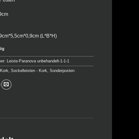
84,50 €
52,00 €.
19cm
9cm*5,5cm*0,9cm (L*B*H)
tig
mer:
Leiste-Paranova unbehandelt-1-1-1
:
Kork
,
Sockelleisten - Kork
,
Sonderposten