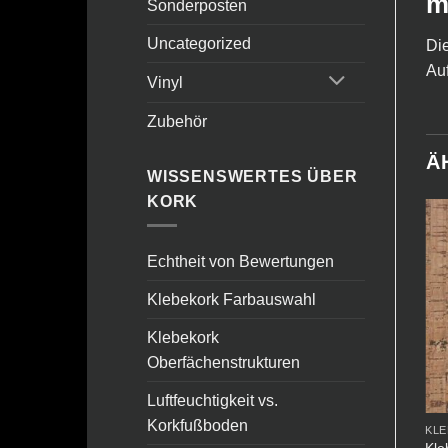
m
Sonderposten
Uncategorized
Die
Auf
Vinyl
Zubehör
Ä
WISSENSWERTES ÜBER
KORK
Angebot!
Echtheit von Bewertungen
Klebekork Farbauswahl
Klebekork
Oberfächenstrukturen
Luftfeuchtigkeit vs.
Korkfußboden
KLEBEKORK
KLEBEKORK
KL
Klebekork – 501 Natural 4