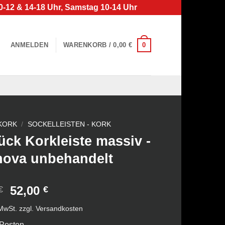
0-12 & 14-18 Uhr, Samstag 10-14 Uhr
0
ANMELDEN
WARENKORB /
0,00
€
KORK
/
SOCKELLEISTEN - KORK
ück Korkleiste massiv -
nova unbehandelt
Ursprünglicher
Aktueller
52,00
€
€
Preis
Preis
 MwSt.
zzgl.
Versandkosten
war:
ist:
 Posten