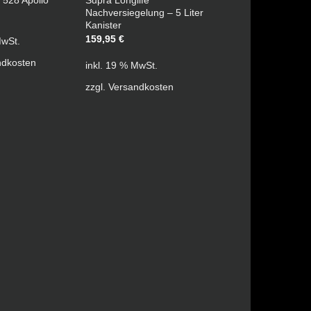
 528 Apollo
Nachversiegelung – 5 Liter
Kanister
159,95
€
MwSt.
ndkosten
inkl. 19 % MwSt.
zzgl.
Versandkosten