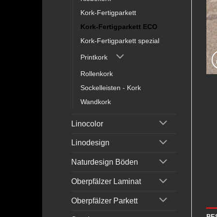
Kork-Fertigparkett
Kork-Fertigparkett ECO
Kork-Fertigparkett spezial
Printkork
Rollenkork
Sockelleisten - Kork
Wandkork
Linocolor
Linodesign
Naturdesign Böden
Oberpfälzer Laminat
Oberpfälzer Parkett
BE