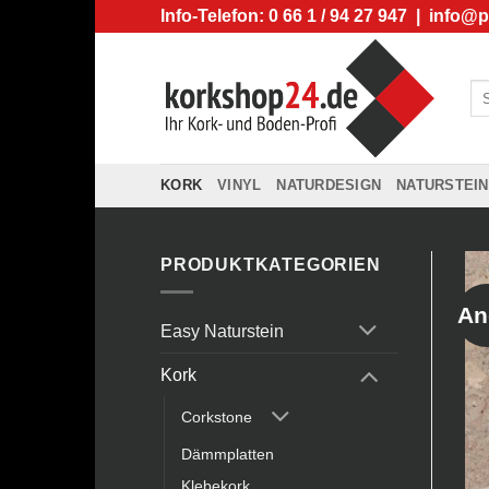
Zum
Info-Telefon: 0 66 1 / 94 27 947 |
info@p
Inhalt
springen
Su
na
KORK
VINYL
NATURDESIGN
NATURSTEIN
PRODUKTKATEGORIEN
An
Easy Naturstein
Kork
Corkstone
Dämmplatten
Klebekork