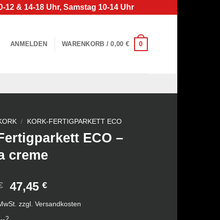
0-12 & 14-18 Uhr, Samstag 10-14 Uhr
0
ANMELDEN
WARENKORB /
0,00
€
KORK
/
KORK-FERTIGPARKETT ECO
Fertigparkett ECO –
a creme
Ursprünglicher
Aktueller
47,45
€
€
Preis
Preis
 MwSt.
zzgl.
Versandkosten
war:
ist:
2