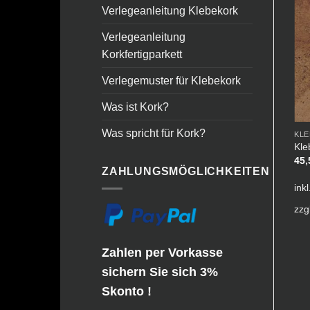
Angebot!
Verlegeanleitung Klebekork
Verlegeanleitung
Korkfertigparkett
Verlegemuster für Klebekork
Was ist Kork?
Was spricht für Kork?
CORKSTONE
KLEBEKORK
KL
en
Thermocor-
Klebekork – 501 Natural 4
Kle
Nachversiegelung – 5 Liter
mm massiv
45
ZAHLUNGSMÖGLICHKEITEN
Kombi-Gebinde
Ursprünglicher
Aktueller
34,00
€
30,00
€
Preis
Preis
219,95
€
ink
war:
ist:
inkl. 19 % MwSt.
34,00 €
30,00 €.
zzg
inkl. 19 % MwSt.
zzgl.
Versandkosten
zzgl.
Versandkosten
Zahlen per Vorkasse
sichern Sie sich 3%
Skonto !