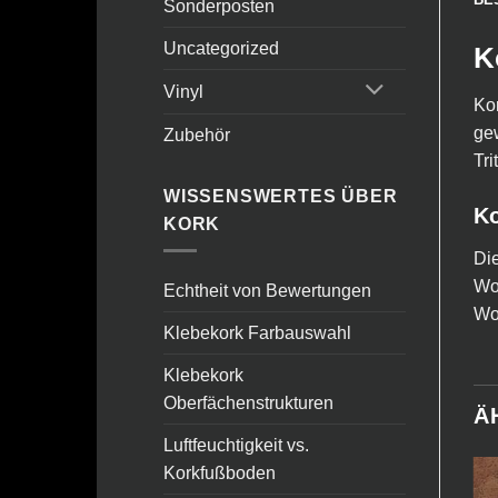
Sonderposten
Uncategorized
K
Vinyl
Kor
ge
Zubehör
Tri
WISSENSWERTES ÜBER
Ko
KORK
Die
Woh
Echtheit von Bewertungen
Wo
Klebekork Farbauswahl
Klebekork
Oberfächenstrukturen
Ä
Luftfeuchtigkeit vs.
Korkfußboden