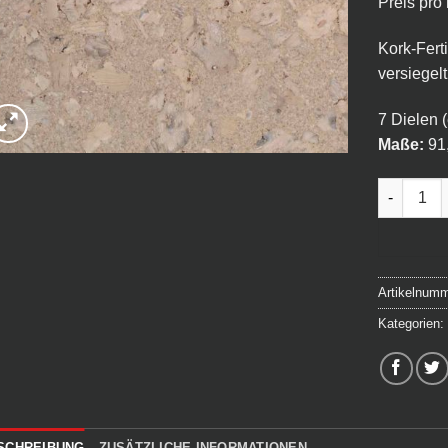
Preis pro
Kork-Fert
versiegelt
7 Dielen 
Maße:
91
KorkFerti
Artikelnum
Kategorien
SCHREIBUNG
ZUSÄTZLICHE INFORMATIONEN