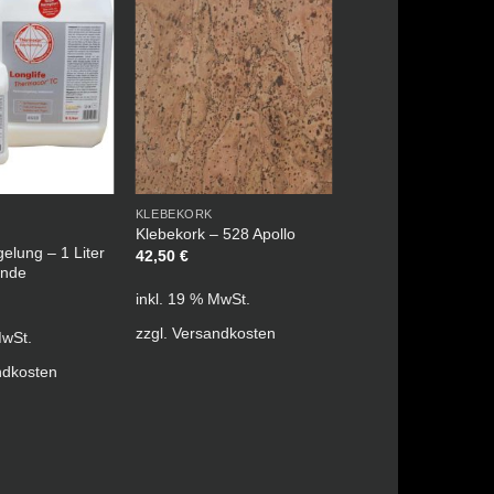
KLEBEKORK
-
Klebekork – 528 Apollo
elung – 1 Liter
42,50
€
inde
inkl. 19 % MwSt.
zzgl.
Versandkosten
MwSt.
ndkosten