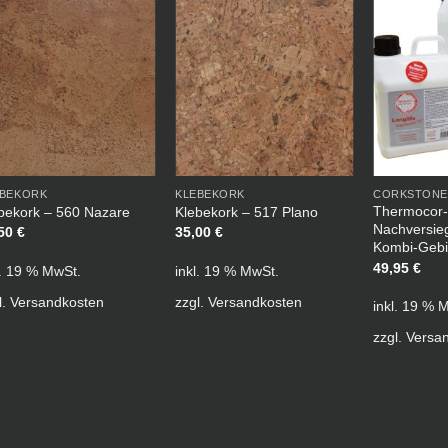
EBEKORK
KLEBEKORK
CORKSTONE
Thermocor
bekork – 560 Nazare
Klebekork – 517 Plano
Nachversieg
,50
€
35,00
€
Kombi-Geb
49,95
€
l. 19 % MwSt.
inkl. 19 % MwSt.
l.
Versandkosten
zzgl.
Versandkosten
inkl. 19 % 
zzgl.
Versa