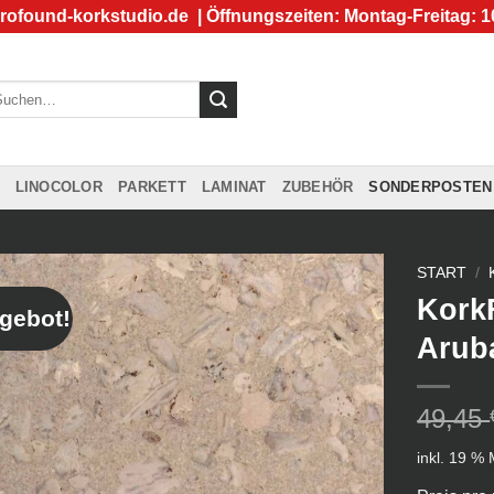
rofound-korkstudio.de
| Öffnungszeiten: Montag-Freitag: 1
chen
ch:
LINOCOLOR
PARKETT
LAMINAT
ZUBEHÖR
SONDERPOSTEN
START
/
Kork
gebot!
Arub
49,45
inkl. 19 %