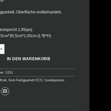
49,45 €
47,45 €.
 m
igparkett, Oberfläche endbehandelt,
(entspricht 1,95qm)
,5cm*30,5cm*1,05cm (L*B*H)
gparkett ECO - Aruba creme Menge
IN DEN WARENKORB
mer:
S151
:
Kork
,
Kork-Fertigparkett ECO
,
Sonderposten