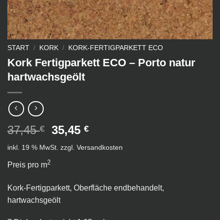
START
/
KORK
/
KORK-FERTIGPARKETT ECO
Kork Fertigparkett ECO – Porto natur
hartwachsgeölt
Ursprünglicher
Aktueller
37,45
35,45
€
€
Preis
Preis
inkl. 19 % MwSt.
zzgl.
Versandkosten
war:
ist:
37,45 €
35,45 €.
2
Preis pro m
Kork-Fertigparkett, Oberfläche endbehandelt,
hartwachsgeölt