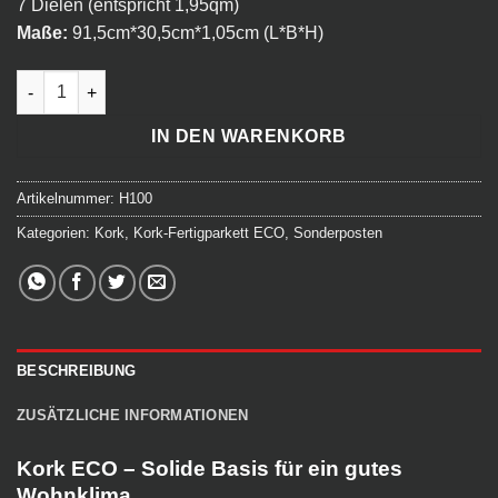
7 Dielen (entspricht 1,95qm)
Maße:
91,5cm*30,5cm*1,05cm (L*B*H)
Kork Fertigparkett ECO - Porto natur hartwachsgeölt Menge
IN DEN WARENKORB
Artikelnummer:
H100
Kategorien:
Kork
,
Kork-Fertigparkett ECO
,
Sonderposten
BESCHREIBUNG
ZUSÄTZLICHE INFORMATIONEN
Kork ECO – Solide Basis für ein gutes
Wohnklima