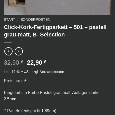
START
/
SONDERPOSTEN
Click-Kork-Fertigparkett – 501 – pastell
grau-matt, B- Selection
Ursprünglicher
Aktueller
32,90
22,90
€
€
Preis
Preis
inkl. 19 % MwSt.
zzgl.
Versandkosten
war:
ist:
32,90 €
22,90 €.
2
Preis pro m
Eingefärbt in Farbe Pastell grau matt, Auflagenstärke
2,5mm
7 Panele (entspricht 1,89qm)