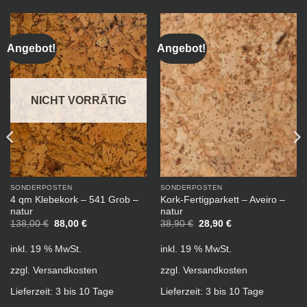
Angebot!
Angebot!
NICHT VORRÄTIG
SONDERPOSTEN
SONDERPOSTEN
4 qm Klebekork – 541 Grob –
Kork-Fertigparkett – Aveiro –
natur
natur
Ursprünglicher
Aktueller
Ursprünglicher
Aktueller
138,00
€
88,00
€
38,90
€
28,90
€
Preis
Preis
Preis
Preis
war:
ist:
war:
ist:
inkl. 19 % MwSt.
inkl. 19 % MwSt.
138,00 €
88,00 €.
38,90 €
28,90 €.
zzgl.
Versandkosten
zzgl.
Versandkosten
Lieferzeit:
3 bis 10 Tage
Lieferzeit:
3 bis 10 Tage