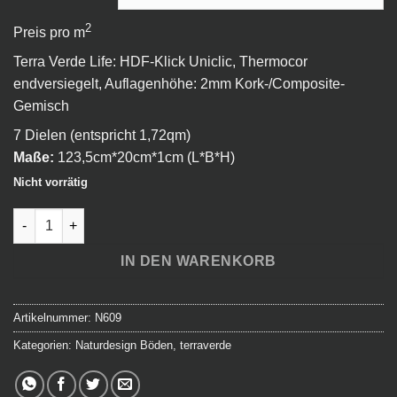
2
Preis pro m
Terra Verde Life: HDF-Klick Uniclic, Thermocor
endversiegelt, Auflagenhöhe: 2mm Kork-/Composite-
Gemisch
7 Dielen (entspricht 1,72qm)
Maße:
123,5cm*20cm*1cm (L*B*H)
Nicht vorrätig
TerraVerde - Eiche Alpsee Menge
IN DEN WARENKORB
Artikelnummer:
N609
Kategorien:
Naturdesign Böden
,
terraverde