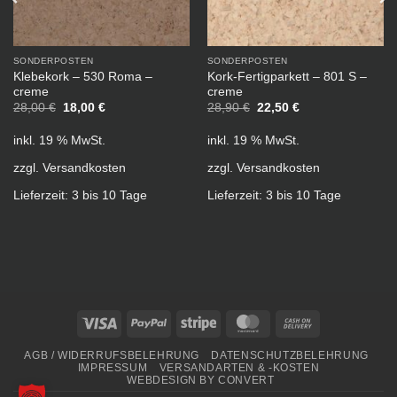
SONDERPOSTEN
SONDERPOSTEN
Klebekork – 530 Roma –
Kork-Fertigparkett – 801 S –
creme
creme
Ursprünglicher
Aktueller
Ursprünglicher
Aktueller
28,00
€
18,00
€
28,90
€
22,50
€
Preis
Preis
Preis
Preis
war:
ist:
war:
ist:
inkl. 19 % MwSt.
inkl. 19 % MwSt.
28,00 €
18,00 €.
28,90 €
22,50 €.
zzgl.
Versandkosten
zzgl.
Versandkosten
Lieferzeit:
3 bis 10 Tage
Lieferzeit:
3 bis 10 Tage
Visa
PayPal
Stripe
MasterCard
Cash
On
AGB / WIDERRUFSBELEHRUNG
DATENSCHUTZBELEHRUNG
Delivery
IMPRESSUM
VERSANDARTEN & -KOSTEN
WEBDESIGN BY CONVERT