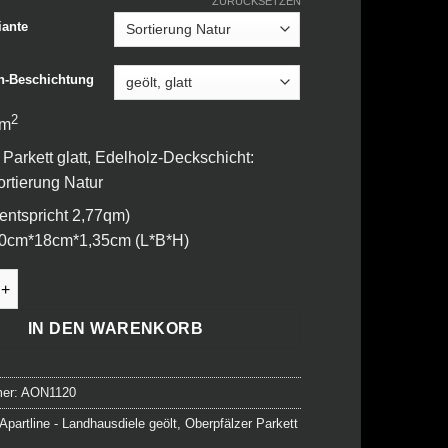
ZURÜCKSETZEN
iante
n-Beschichtung
2
 m
 Parkett glatt, Edelholz-Deckschicht:
rtierung Natur
(entspricht 2,77qm)
0cm*18cm*1,35cm (L*B*H)
 - Landhausdiele - 120 Kapstadt Menge
IN DEN WARENKORB
mer:
AON1120
Apartline - Landhausdiele geölt
,
Oberpfälzer Parkett