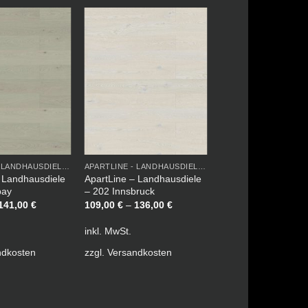
APARTLINE - LANDHAUSDIELE LACKIERT
APARTLINE - LANDHAUSDIELE LACKIERT
 Landhausdiele
ApartLine – Landhausdiele
bay
– 202 Innsbruck
141,00
€
109,00
€
–
136,00
€
inkl. MwSt.
ndkosten
zzgl.
Versandkosten