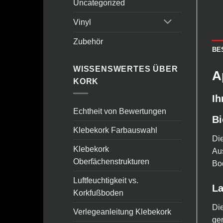
Uncategorized
Vinyl
Zubehör
BE
WISSENSWERTES ÜBER
A
KORK
Ih
Echtheit von Bewertungen
Bi
Klebekork Farbauswahl
Die
Klebekork
Aus
Oberfächenstrukturen
Bod
Luftfeuchtigkeit vs.
La
Korkfußboden
Die
Verlegeanleitung Klebekork
ger