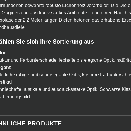
rhunderten bewährte robuste Eichenholz verarbeitet. Die Die
ßzügiges und ausdrucksstarkes Ambiente – und einen Hauch su
rofase der 2,2 Meter langen Dielen betonen das erhabene Ersch
ndhausdiele.
hlen Sie sich Ihre Sortierung aus
tur
uktur und Farbunterschiede, lebhafte bis elegante Optik, natürli
egant
ürliche ruhige und sehr elegante Optik, kleinere Farbunterschi
stikal
r lebhafte, rustikale und ausdrucksstarke Optik. Schwarze Kitts
scheinungsbild
HNLICHE PRODUKTE