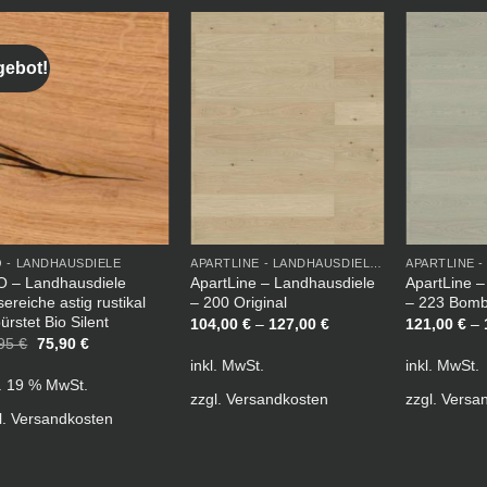
ebot!
 - LANDHAUSDIELE
APARTLINE - LANDHAUSDIELE LACKIERT
 – Landhausdiele
ApartLine – Landhausdiele
ApartLine –
sereiche astig rustikal
– 200 Original
– 223 Bom
ürstet Bio Silent
104,00
€
–
127,00
€
121,00
€
–
Ursprünglicher
Aktueller
,95
€
75,90
€
Preis
Preis
inkl. MwSt.
inkl. MwSt.
war:
ist:
l. 19 % MwSt.
79,95 €
75,90 €.
zzgl.
Versandkosten
zzgl.
Versa
l.
Versandkosten