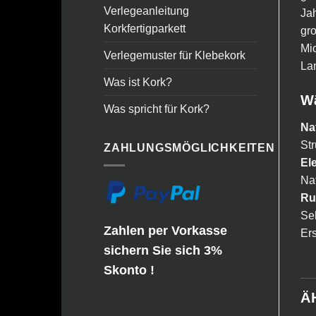
Verlegeanleitung
Jah
Korkfertigparkett
gro
Mic
Verlegemuster für Klebekork
La
Was ist Kork?
Wä
Was spricht für Kork?
Na
Str
ZAHLUNGSMÖGLICHKEITEN
El
Nat
Ru
Seh
Zahlen per Vorkasse
Er
sichern Sie sich 3%
Skonto !
Ä