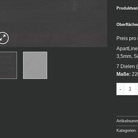
Produktvar
Oberfläche
Preis pro
ApartLine
3,5mm, So
7 Dielen 
Maße:
22
ApartLine
Artikelnum
Kategorien: