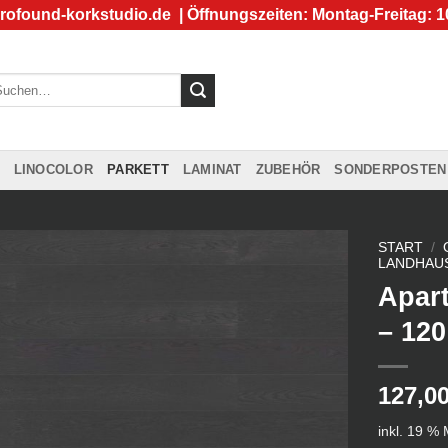
rofound-korkstudio.de
| Öffnungszeiten: Montag-Freitag: 1
chen
ch:
LINOCOLOR
PARKETT
LAMINAT
ZUBEHÖR
SONDERPOSTEN
START
/
LANDHAU
Apar
– 120
127,0
inkl. 19 %