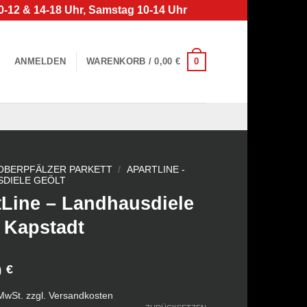
0-12 & 14-18 Uhr, Samstag 10-14 Uhr
0
ANMELDEN
WARENKORB /
0,00
€
OBERPFÄLZER PARKETT
/
APARTLINE -
SDIELE GEÖLT
tLine – Landhausdiele
 Kapstadt
0
€
 MwSt.
zzgl.
Versandkosten