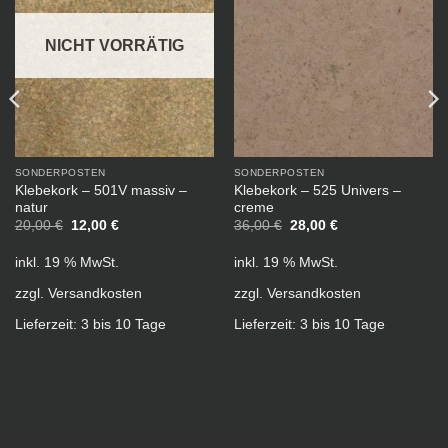
NICHT VORRÄTIG
SONDERPOSTEN
SONDERPOSTEN
Klebekork – 501V massiv –
Klebekork – 525 Univers –
natur
creme
Ursprünglicher
Aktueller
Ursprünglicher
Aktueller
20,00
€
12,00
€
36,00
€
28,00
€
Preis
Preis
Preis
Preis
war:
ist:
war:
ist:
inkl. 19 % MwSt.
inkl. 19 % MwSt.
20,00 €
12,00 €.
36,00 €
28,00 €.
zzgl.
Versandkosten
zzgl.
Versandkosten
Lieferzeit:
3 bis 10 Tage
Lieferzeit:
3 bis 10 Tage