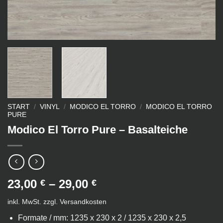
START
/
VINYL
/
MODICO EL TORRO
/
MODICO EL TORRO
PURE
Modico El Torro Pure – Basalteiche
23,00
–
29,00
€
€
inkl. MwSt.
zzgl.
Versandkosten
Formate / mm: 1235 x 230 x 2 / 1235 x 230 x 2,5