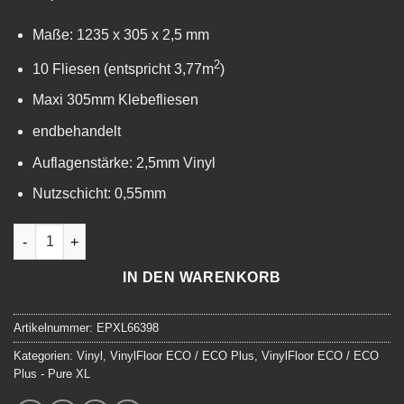
Maße: 1235 x 305 x 2,5 mm
2
10 Fliesen (entspricht 3,77m
)
Maxi 305mm Klebefliesen
endbehandelt
Auflagenstärke: 2,5mm Vinyl
Nutzschicht: 0,55mm
VinylFloor ECO Pure XL - Nuss rustikal Menge
IN DEN WARENKORB
Artikelnummer:
EPXL66398
Kategorien:
Vinyl
,
VinylFloor ECO / ECO Plus
,
VinylFloor ECO / ECO
Plus - Pure XL