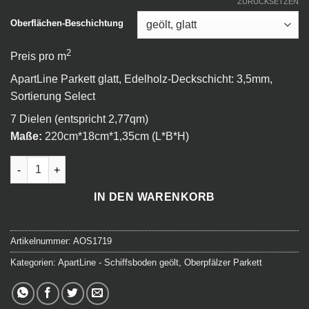
ZURÜCKSETZEN
Oberflächen-Beschichtung
2
Preis pro m
ApartLine Parkett glatt, Edelholz-Deckschicht: 3,5mm,
Sortierung Select
7 Dielen (entspricht 2,77qm)
Maße:
220cm*18cm*1,35cm (L*B*H)
ApartLine - Schiffsboden select - 119 Caracas Menge
IN DEN WARENKORB
Artikelnummer:
AOS1719
Kategorien:
ApartLine - Schiffsboden geölt
,
Oberpfälzer Parkett