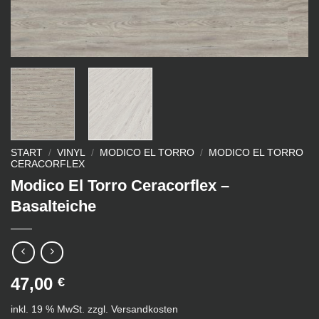
START
/
VINYL
/
MODICO EL TORRO
/
MODICO EL TORRO
CERACORFLEX
Modico El Torro Ceracorflex –
Basalteiche
47,00
€
inkl. 19 % MwSt.
zzgl.
Versandkosten