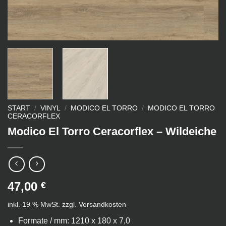
START
/
VINYL
/
MODICO EL TORRO
/
MODICO EL TORRO
CERACORFLEX
Modico El Torro Ceracorflex – Wildeiche
47,00
€
inkl. 19 % MwSt.
zzgl.
Versandkosten
Formate / mm: 1210 x 180 x 7,0