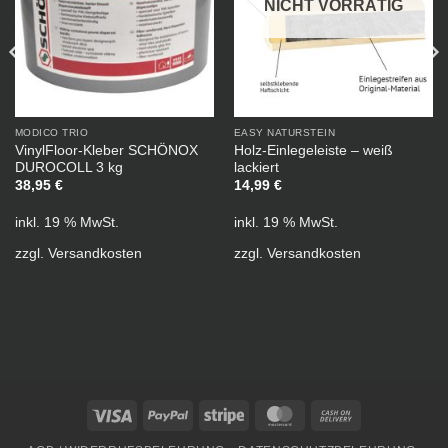
NICHT VORRÄTIG
MODICO TRIO
EASY NATURSTEIN
VinylFloor-Kleber SCHÖNOX
Holz-Einlegeleiste – weiß
DUROCOLL 3 kg
lackiert
38,95
€
14,99
€
inkl. 19 % MwSt.
inkl. 19 % MwSt.
zzgl.
Versandkosten
zzgl.
Versandkosten
Visa
PayPal
Stripe
MasterCard
Cash
On